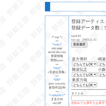
登録アーティスト
登録データ数：5
ver.0.91
|* top *|
ver. up : 2003.11.11
*info.*
site map
about this site
更新情報
是方博邦
鳴瀬
野獣news
*bbs*
難波弘之
小森
♪音楽伝言板♪
東原力哉
*DB*
past concerts
参加作品DB
タイトル
*contents 1*
まきがめ
※読みでも漢字でも英字
old HP