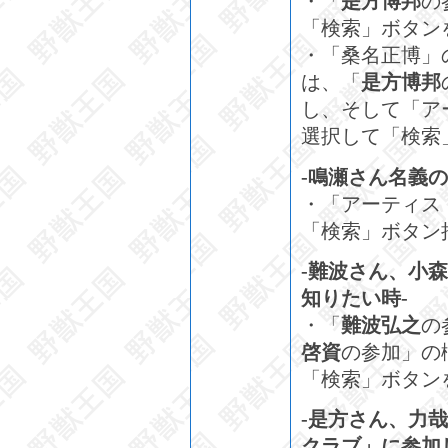
・「
是方博邦
の
「検索」ボタン
・「桑名正博」
は、「
是方博邦
し、そして「ア
選択して「検索
-鳴瀬さん名義
・「アーティス
「検索」ボタン
-難波さん、小
知りたい時-
・「
難波弘之
の
啓資
の参加」の
「検索」ボタン
-是方さん、力
クラブ」に参加