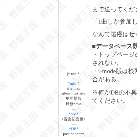
まで送ってくだ
「1曲しか参加
なんて遠慮はせ
■データベース
・トップページ
されない。
・i-mode版
|* top *|
合がある。
*info.*
site map
※何かDBの不
about this site
更新情報
てください。
野獣news
*bbs*
♪音楽伝言板♪
*DB*
past concerts