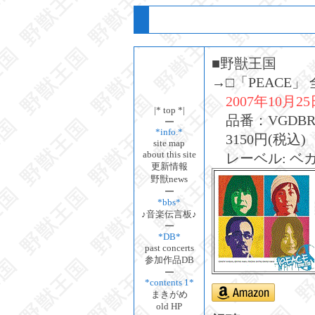
■野獣王国
→□「PEACE」 
2007年10月2
|* top *|
品番：VGDBRZ
*info.*
3150円(税込)
site map
about this site
レーベル: ベ
更新情報
野獣news
*bbs*
♪音楽伝言板♪
*DB*
past concerts
参加作品DB
*contents 1*
まきがめ
old HP