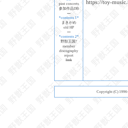
https://toy-music.
past concerts
参加作品DB
*contents 1*
まきがめ
old HP
*contents 2*
野獣王国?
member
discography
report
link
Copyright (C) 199