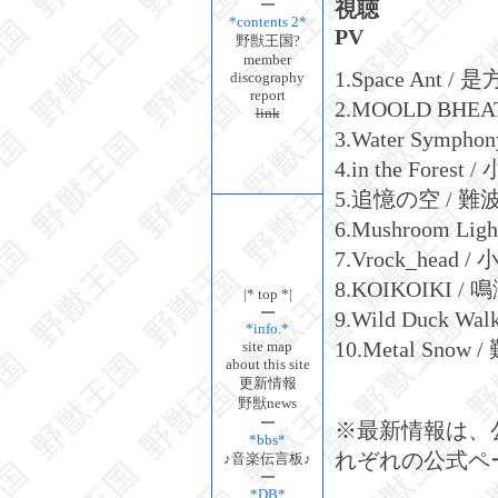
視聴
*contents 2*
PV
野獣王国?
member
1.Space Ant /
discography
report
2.MOOLD BHE
link
3.Water Symph
4.in the Forest
5.追憶の空 / 難
6.Mushroom Lig
7.Vrock_head 
8.KOIKOIKI /
|* top *|
9.Wild Duck W
*info.*
10.Metal Snow
site map
about this site
更新情報
野獣news
※最新情報は、
*bbs*
れぞれの公式ペ
♪音楽伝言板♪
*DB*