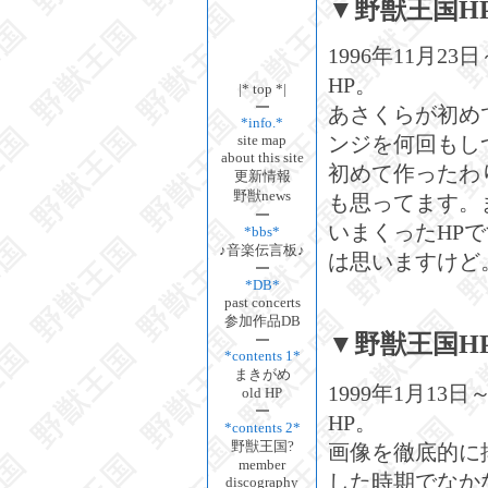
▼野獣王国HP v
1996年11月2
HP。
|* top *|
あさくらが初め
*info.*
ンジを何回もし
site map
about this site
初めて作ったわ
更新情報
野獣news
も思ってます。
いまくったHP
*bbs*
♪音楽伝言板♪
は思いますけど
*DB*
past concerts
参加作品DB
▼野獣王国HP v
*contents 1*
まきがめ
1999年1月13
old HP
HP。
*contents 2*
野獣王国?
画像を徹底的に排
member
した時期でなか
discography