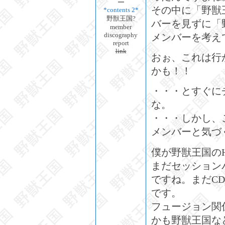
その中に「野獣
*contents 2*
野獣王国?
バーを見ずに「
member
discography
メンバーを考え
report
link
おぉ、これは行
かも！！
・・・とすぐに
な。
・・・しかし、
メンバーと気づ
僕が野獣王国の
まだセッション
ですね。まだC
です。
フュージョン関
かも野獣王国な