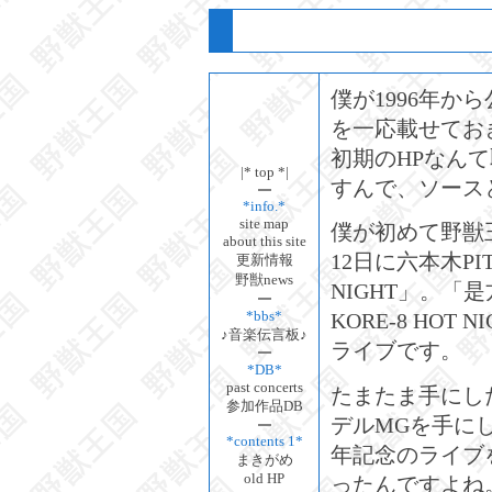
僕が1996年か
を一応載せてお
初期のHPなん
|* top *|
すんで、ソース
*info.*
site map
僕が初めて野獣王
about this site
12日に六本木PI
更新情報
野獣news
NIGHT」。「
*bbs*
KORE-8 HOT
♪音楽伝言板♪
ライブです。
*DB*
past concerts
たまたま手にし
参加作品DB
デルMGを手に
*contents 1*
年記念のライブを
まきがめ
old HP
ったんですよね