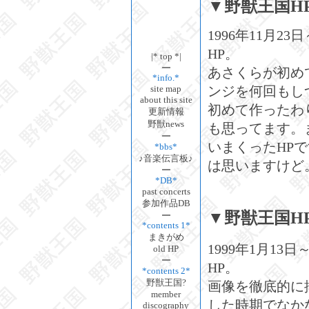
▼野獣王国HP v
1996年11月2
HP。
|* top *|
あさくらが初め
*info.*
ンジを何回もし
site map
about this site
初めて作ったわ
更新情報
野獣news
も思ってます。
いまくったHP
*bbs*
♪音楽伝言板♪
は思いますけど
*DB*
past concerts
参加作品DB
▼野獣王国HP v
*contents 1*
まきがめ
1999年1月13
old HP
HP。
*contents 2*
野獣王国?
画像を徹底的に排
member
した時期でなか
discography