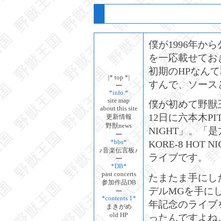
僕が1996年か
を一応載せてお
初期のHPなん
|* top *|
すんで、ソース
*info.*
site map
僕が初めて野獣王
about this site
12日に六本木PI
更新情報
野獣news
NIGHT」。「
*bbs*
KORE-8 HOT
♪音楽伝言板♪
ライブです。
*DB*
past concerts
たまたま手にし
参加作品DB
デルMGを手に
*contents 1*
年記念のライブを
まきがめ
old HP
ったんですよね