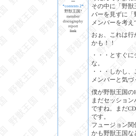
その中に「野獣
*contents 2*
野獣王国?
バーを見ずに「
member
discography
メンバーを考え
report
link
おぉ、これは行
かも！！
・・・とすぐに
な。
・・・しかし、
メンバーと気づ
僕が野獣王国の
まだセッション
ですね。まだC
です。
フュージョン関
かも野獣王国な