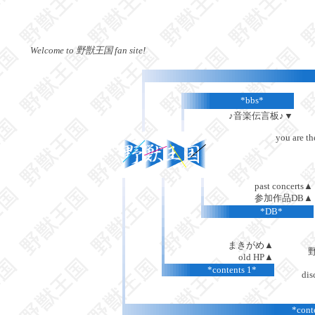
Welcome to 野獣王国 fan site!
*bbs*
♪音楽伝言板♪▼
you are th
last
past concerts▲
参加作品DB▲
*DB*
まきがめ▲
old HP▲
*contents 1*
di
*cont